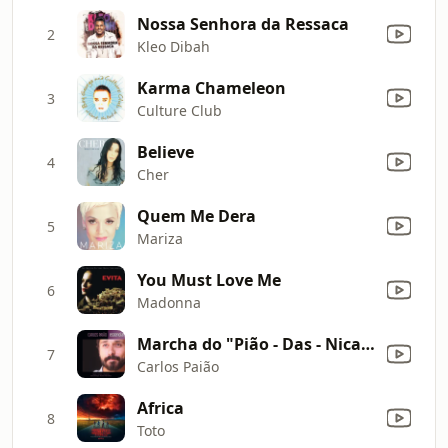
Nossa Senhora da Ressaca
2
Kleo Dibah
Karma Chameleon
3
Culture Club
Believe
4
Cher
Quem Me Dera
5
Mariza
You Must Love Me
6
Madonna
Marcha do "Pião - Das - Nicas"
7
Carlos Paião
Africa
8
Toto