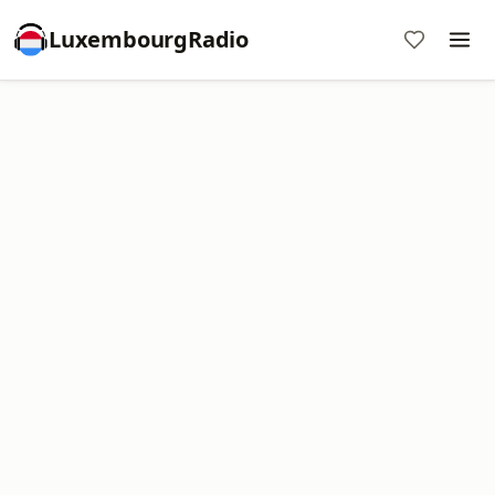
LuxembourgRadio