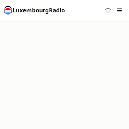
LuxembourgRadio