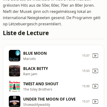
gréissten Hits aus de 50er, 60er, 70er an 80er Joren.
Nieft der Musek ginn och reegelméisseg lokal an
international Neiegkeeten gesend. De Programm gëtt
op Lëtzebuergesch presentéiert.
Liste de Lecture
BLUE MOON
15:37
Marcels
BLACK BETTY
15:33
Ram Jam
TWIST AND SHOUT
15:30
The Isley Brothers
UNDER THE MOON OF LOVE
15:27
Showaddywaddy