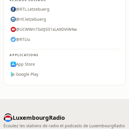
@RTL.Letzebuerg
@rtl.letzebuerg
@UCWWn73x0JSlI1xLA9DViW4w
@RTLlu
APPLICATIONS
App Store
Google Play
LuxembourgRadio
Écoutez les stations de radio et podcasts de LuxembourgRadio