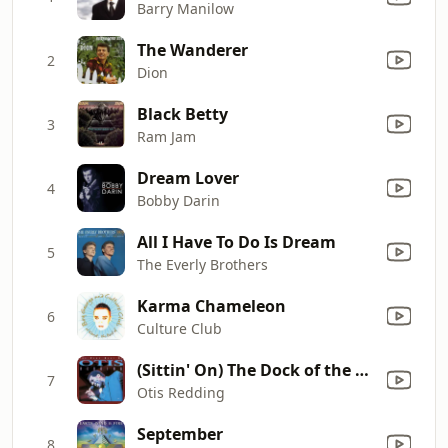
Barry Manilow
The Wanderer
2
Dion
Black Betty
3
Ram Jam
Dream Lover
4
Bobby Darin
All I Have To Do Is Dream
5
The Everly Brothers
Karma Chameleon
6
Culture Club
(Sittin' On) The Dock of the Bay
7
Otis Redding
September
8