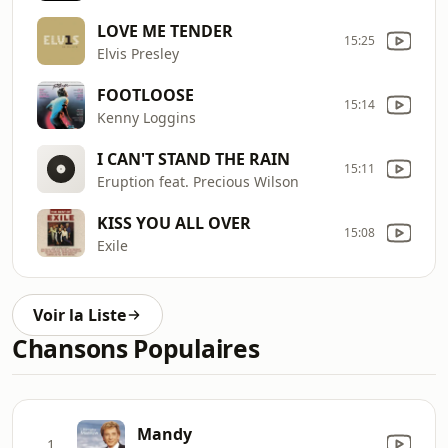
LOVE ME TENDER
15:25
Elvis Presley
FOOTLOOSE
15:14
Kenny Loggins
I CAN'T STAND THE RAIN
15:11
Eruption feat. Precious Wilson
KISS YOU ALL OVER
15:08
Exile
Voir la Liste
Chansons Populaires
Mandy
1