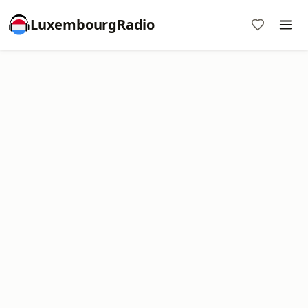
LuxembourgRadio