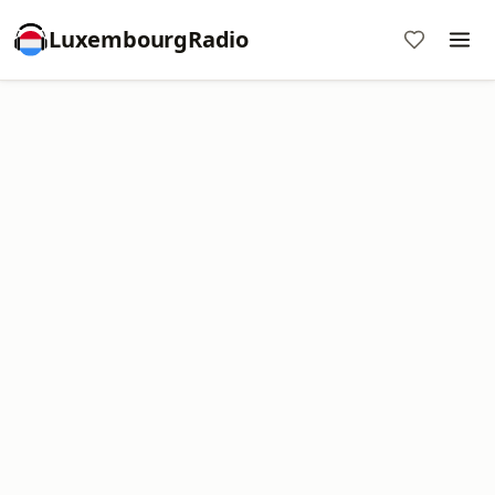
LuxembourgRadio