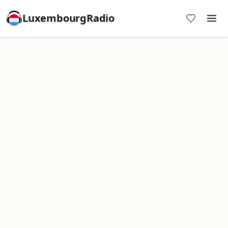
LuxembourgRadio