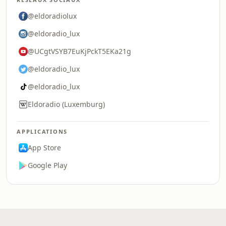
@eldoradiolux
@eldoradio_lux
@UCgtVSYB7EuKjPckT5EKa21g
@eldoradio_lux
@eldoradio_lux
Eldoradio (Luxemburg)
APPLICATIONS
App Store
Google Play