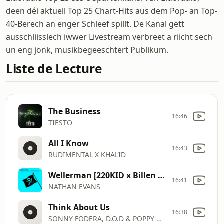
deen déi aktuell Top 25 Chart-Hits aus dem Pop- an Top-
40-Berech an enger Schleef spillt. De Kanal gëtt
ausschliisslech iwwer Livestream verbreet a riicht sech
un eng jonk, musikbegeeschtert Publikum.
Liste de Lecture
The Business
16:46
TIËSTO
All I Know
16:43
RUDIMENTAL X KHALID
Wellerman [220KID x Billen Ted Remix]
16:41
NATHAN EVANS
Think About Us
16:38
SONNY FODERA, D.O.D & POPPY BASK