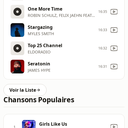
One More Time
16:35
ROBIN SCHULZ, FELIX JAEHN FEAT. ALIDA
Stargazing
16:33
MYLES SMITH
Top 25 Channel
16:32
ELDORADIO
Seratonin
16:31
JAMES HYPE
Voir la Liste
Chansons Populaires
Girls Like Us
1