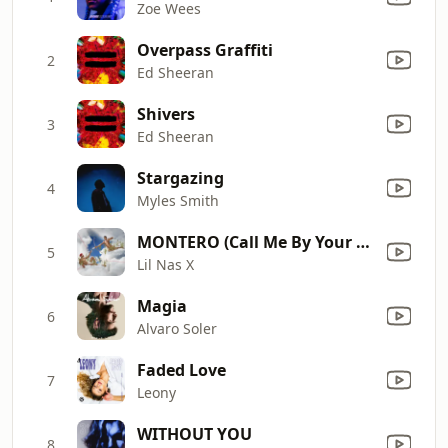
Zoe Wees
Overpass Graffiti
2
Ed Sheeran
Shivers
3
Ed Sheeran
Stargazing
4
Myles Smith
MONTERO (Call Me By Your Name)
5
Lil Nas X
Magia
6
Alvaro Soler
Faded Love
7
Leony
WITHOUT YOU
8