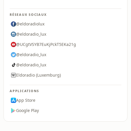
RÉSEAUX SOCIAUX
@eldoradiolux
@eldoradio_lux
@UCgtVSYB7EuKjPckT5EKa21g
@eldoradio_lux
@eldoradio_lux
Eldoradio (Luxemburg)
APPLICATIONS
App Store
Google Play