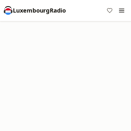
LuxembourgRadio