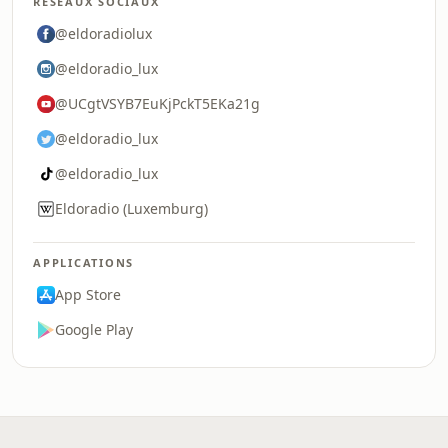
RÉSEAUX SOCIAUX
@eldoradiolux
@eldoradio_lux
@UCgtVSYB7EuKjPckT5EKa21g
@eldoradio_lux
@eldoradio_lux
Eldoradio (Luxemburg)
APPLICATIONS
App Store
Google Play