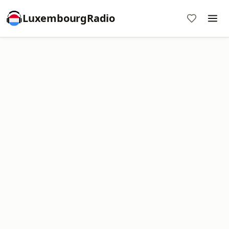
LuxembourgRadio