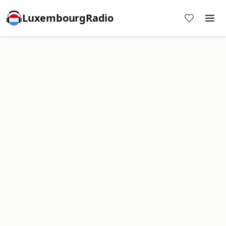
LuxembourgRadio