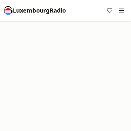
LuxembourgRadio