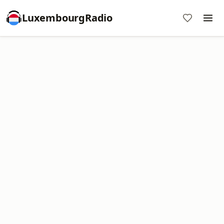
LuxembourgRadio