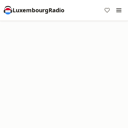
LuxembourgRadio