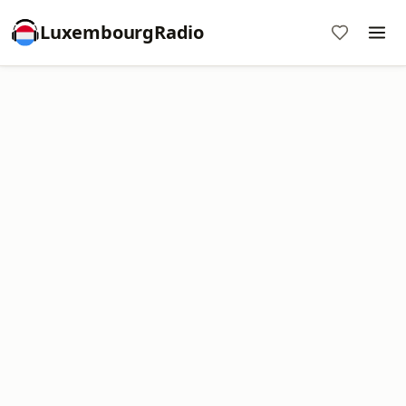
LuxembourgRadio