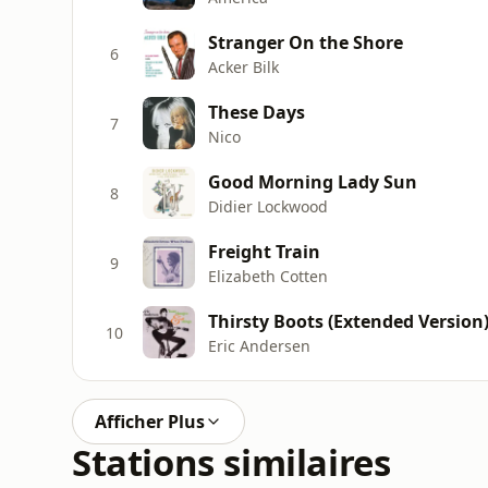
Stranger On the Shore
6
Acker Bilk
These Days
7
Nico
Good Morning Lady Sun
8
Didier Lockwood
Freight Train
9
Elizabeth Cotten
Thirsty Boots (Extended Version
10
Eric Andersen
Afficher Plus
Stations similaires