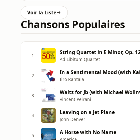
Voir la Liste
Chansons Populaires
String Quartet in E Minor, Op. 121
1
Ad Libitum Quartet
In a Sentimental Mood (with Ka
2
Iiro Rantala
Waltz for Jb (with Michael Wolln
3
Vincent Peirani
Leaving on a Jet Plane
4
John Denver
A Horse with No Name
5
America