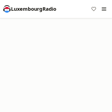
LuxembourgRadio