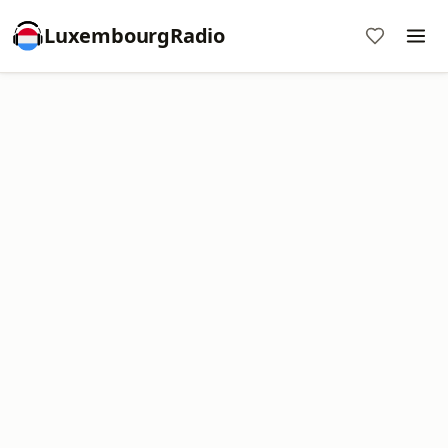
LuxembourgRadio