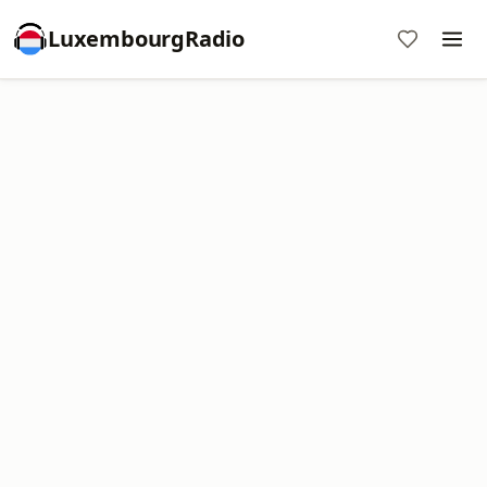
LuxembourgRadio