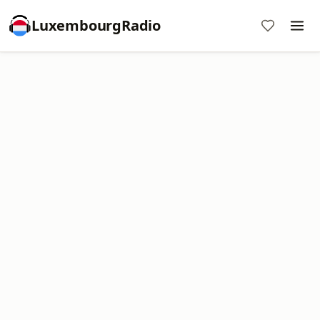
LuxembourgRadio