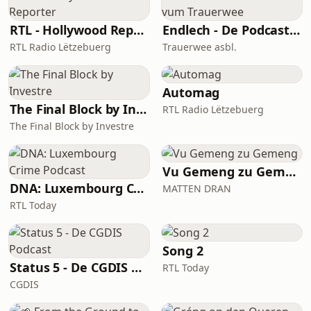
RTL - Hollywood Reporter
Endlech - De Podcast vum Trauerwee
RTL Radio Lëtzebuerg
Trauerwee asbl.
Automag
The Final Block by Investre
RTL Radio Lëtzebuerg
The Final Block by Investre
Vu Gemeng zu Gemeng
DNA: Luxembourg Crime Podcast
MATTEN DRAN
RTL Today
Song 2
Status 5 - De CGDIS Podcast
RTL Today
CGDIS