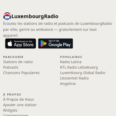
LuxembourgRadio
Écoutez les stations de radio et podcasts de LuxembourgRadio
par ville, genre ou ambiance — gratuitement sur tout
appareil.
PARCOURIR
POPULAIRES
Stations de radio
Radio Latina
Podcasts
RTL Radio Lëtzebuerg
Chansons Populaires
Luxembourg Global Radio
L'essentiel Radio
Angelina
À PROPOS
À Propos de Nous
Ajouter une station
Widgets
Commentaires