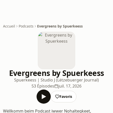
Accueil
Podcasts
Evergreens by Spuerkeess
Evergreens by Spuerkeess
Spuerkeess | Studio J (Lëtzebuerger Journal)
53 Épisodes
juil. 17, 2026
Favoris
Wëllkomm beim Podcast iwwer Nohaltegkeet,