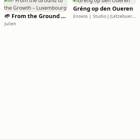
Gréng op den Oueren
🌱 From the Ground to the Growth – Luxembourg
Enovos | Studio J (Lëtzebuerger Journal)
Julien