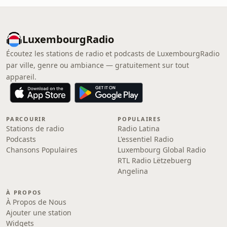
LuxembourgRadio
Écoutez les stations de radio et podcasts de LuxembourgRadio
par ville, genre ou ambiance — gratuitement sur tout
appareil.
PARCOURIR
POPULAIRES
Stations de radio
Radio Latina
Podcasts
L'essentiel Radio
Chansons Populaires
Luxembourg Global Radio
RTL Radio Lëtzebuerg
Angelina
À PROPOS
À Propos de Nous
Ajouter une station
Widgets