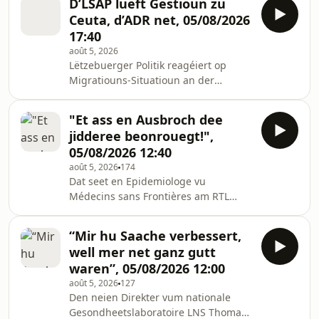
D’LSAP lueft Gestioun zu
Ceuta, d’ADR net, 05/08/2026
17:40
août 5, 2026
Lëtzebuerger Politik reagéiert op
Migratiouns-Situatioun an der
spuenescher Exklav
"Et ass en Ausbroch dee
jidderee beonrouegt!",
05/08/2026 12:40
août 5, 2026
174
Dat seet en Epidemiologe vu
Médecins sans Frontières am RTL
Interview iwwert d'aktuell Ebola-
Situatioun an der Demokratescher
“Mir hu Saache verbessert,
Republik Kongo.
well mer net ganz gutt
waren”, 05/08/2026 12:00
août 5, 2026
127
Den neien Direkter vum nationale
Gesondheetslaboratoire LNS Thomas