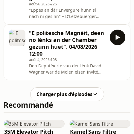
août 4, 2026
226
"Eppes an där Envergure hunn si
nach ni gesinn" – D'Lëtzebuerger
Pompjeeën zéien am RTL-Interview
Bilan nom Feier an der Gironde
"E politesche Magnéit, deen
no lénks an der Chamber
gezunn huet", 04/08/2026
12:00
août 4, 2026
108
Den Deputéierte vun déi Lénk David
Wagner war de Moien eisen Invité
vun der Redaktioun.
Charger plus d’épisodes
Recommandé
35M Elevator Pitch
Kamel Sans Filtre