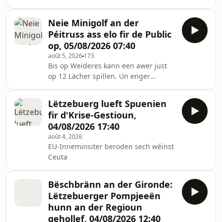
Dentzer war e Mëttwoch de Moien
eisen Invité vun der Redaktioun.
Neie Minigolf an der
Péitruss ass elo fir de Public
op, 05/08/2026 07:40
août 5, 2026
173
Bis op Weideres kann een awer just
op 12 Lächer spillen. Un enger
Léisung gëtt awer geschafft,
verséchtert d'Buergermeeschtesch
Lëtzebuerg lueft Spuenien
Polfer.
fir d'Krise-Gestioun,
04/08/2026 17:40
août 4, 2026
EU-Inneminsiter beroden sech wéinst
Ceuta
Bëschbränn an der Gironde:
Lëtzebuerger Pompjeeën
hunn an der Regioun
gehollef, 04/08/2026 12:40