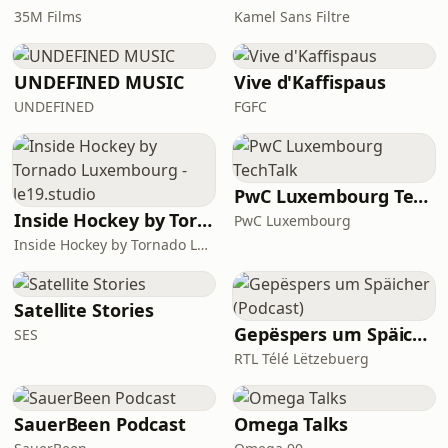
35M Films
Kamel Sans Filtre
UNDEFINED MUSIC
Vive d'Kaffispaus
UNDEFINED
FGFC
PwC Luxembourg TechTalk
Inside Hockey by Tornado Luxembourg - le19.studio
PwC Luxembourg
Inside Hockey by Tornado Luxembourg - le19.studio
Satellite Stories
Gepëspers um Späicher (Podcast)
SES
RTL Télé Lëtzebuerg
SauerBeen Podcast
Omega Talks