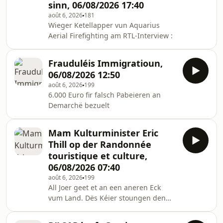
sinn, 06/08/2026 17:40
août 6, 2026
181
Wieger Ketellapper vun Aquarius
Aerial Firefighting am RTL-Interview :
Frauduléis Immigratioun,
06/08/2026 12:50
août 6, 2026
199
6.000 Euro fir falsch Pabeieren an
Demarchë bezuelt
Mam Kulturminister Eric
Thill op der Randonnée
touristique et culture,
06/08/2026 07:40
août 6, 2026
199
All Joer geet et an een aneren Eck
vum Land. Dës Kéier stoungen den
Osten an d'Mëllerdall-Regioun am
Mëttelpunkt.