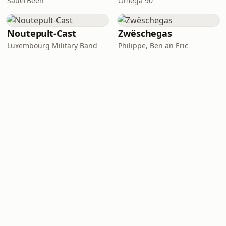
SauerBeen
Omega 90
Noutepult-Cast
Zwëschegas
Luxembourg Military Band
Philippe, Ben an Eric