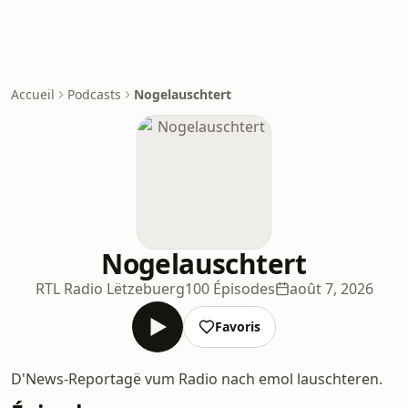
Accueil
Podcasts
Nogelauschtert
Nogelauschtert
RTL Radio Lëtzebuerg
100 Épisodes
août 7, 2026
Favoris
D'News-Reportagë vum Radio nach emol lauschteren.