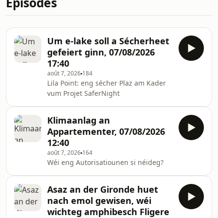
Épisodes
Um e-lake soll a Sécherheet
gefeiert ginn, 07/08/2026
17:40
août 7, 2026
184
Lila Point: eng sécher Plaz am Kader
vum Projet SaferNight
Klimaanlag an
Appartementer, 07/08/2026
12:40
août 7, 2026
164
Wéi eng Autorisatiounen si néideg?
Asaz an der Gironde huet
nach emol gewisen, wéi
wichteg amphibesch Fligere