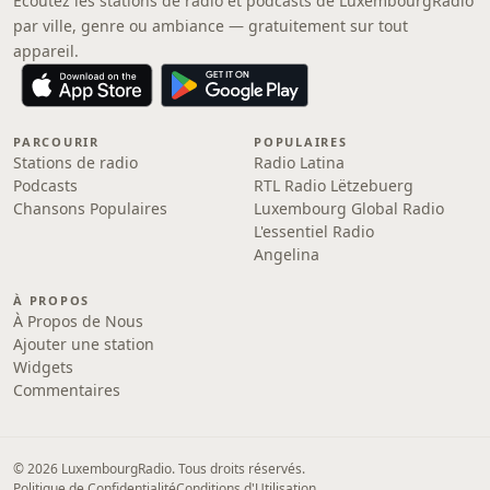
Écoutez les stations de radio et podcasts de LuxembourgRadio
par ville, genre ou ambiance — gratuitement sur tout
appareil.
PARCOURIR
POPULAIRES
Stations de radio
Radio Latina
Podcasts
RTL Radio Lëtzebuerg
Chansons Populaires
Luxembourg Global Radio
L'essentiel Radio
Angelina
À PROPOS
À Propos de Nous
Ajouter une station
Widgets
Commentaires
© 2026 LuxembourgRadio. Tous droits réservés.
Politique de Confidentialité
Conditions d'Utilisation