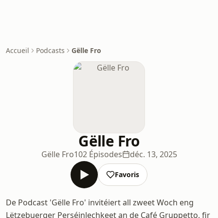
Accueil
Podcasts
Gëlle Fro
Gëlle Fro
Gëlle Fro
102 Épisodes
déc. 13, 2025
Favoris
De Podcast 'Gëlle Fro' invitéiert all zweet Woch eng
Lëtzebuerger Perséinlechkeet an de Café Gruppetto, fir