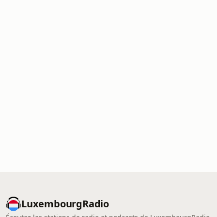
LuxembourgRadio