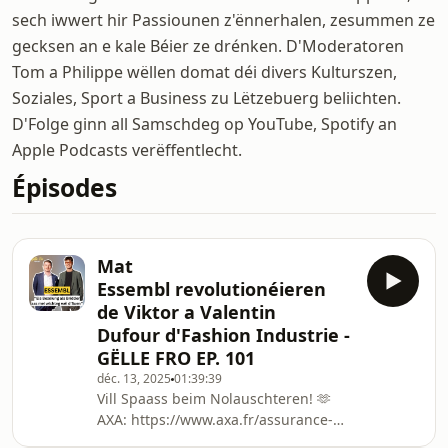
sech iwwert hir Passiounen z'ënnerhalen, zesummen ze
gecksen an e kale Béier ze drénken. D'Moderatoren
Tom a Philippe wëllen domat déi divers Kulturszen,
Soziales, Sport a Business zu Lëtzebuerg beliichten.
D'Folge ginn all Samschdeg op YouTube, Spotify an
Apple Podcasts verëffentlecht.
Épisodes
Mat
Essembl revolutionéieren
de Viktor a Valentin
Dufour d'Fashion Industrie -
GËLLE FRO EP. 101
déc. 13, 2025
01:39:39
Vill Spaass beim Nolauschteren! 🫶
AXA: ⁠https://www.axa.fr/assurance-
auto.html⁠SPUERKEESS: