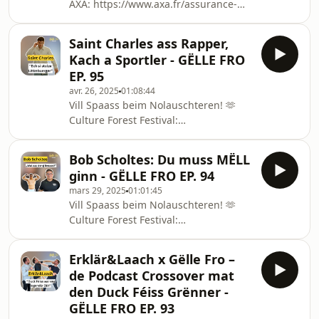
AXA: ⁠https://www.axa.fr/assurance-
auto.html⁠SPUERKEESS:
⁠http://spuerkeess.lu/axxess
Saint Charles ass Rapper,
Kach a Sportler - GËLLE FRO
EP. 95
avr. 26, 2025
01:08:44
Vill Spaass beim Nolauschteren! 🫶
Culture Forest Festival:
https://www.culture-forest.comAXA:
⁠https://www.axa.fr/assurance-
Bob Scholtes: Du muss MËLL
auto.html⁠SPUERKEESS:
ginn - GËLLE FRO EP. 94
⁠http://spuerkeess.lu/axxess
mars 29, 2025
01:01:45
Vill Spaass beim Nolauschteren! 🫶
Culture Forest Festival:
https://www.culture-forest.comAXA:
⁠https://www.axa.fr/assurance-
Erklär&Laach x Gëlle Fro –
auto.html⁠SPUERKEESS:
de Podcast Crossover mat
⁠http://spuerkeess.lu/axxess
den Duck Féiss Grënner -
GËLLE FRO EP. 93