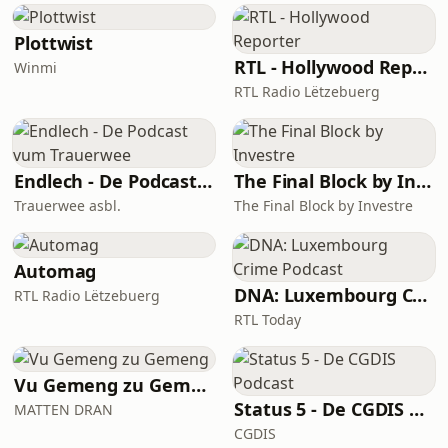
Plottwist
RTL - Hollywood Reporter
Winmi
RTL Radio Lëtzebuerg
Endlech - De Podcast vum Trauerwee
The Final Block by Investre
Trauerwee asbl.
The Final Block by Investre
Automag
DNA: Luxembourg Crime Podcast
RTL Radio Lëtzebuerg
RTL Today
Vu Gemeng zu Gemeng
Status 5 - De CGDIS Podcast
MATTEN DRAN
CGDIS