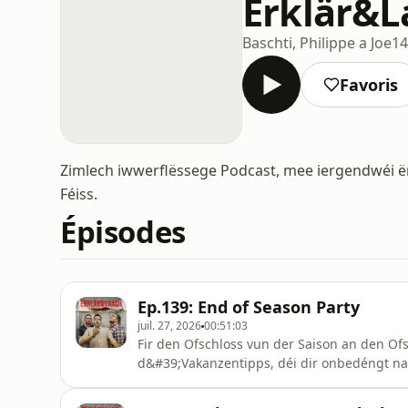
Erklär&L
Baschti, Philippe a Joe
14
Favoris
Zimlech iwwerflëssege Podcast, mee iergendwéi ë
Féiss.
Épisodes
Ep.139: End of Season Party
juil. 27, 2026
00:51:03
Fir den Ofschloss vun der Saison an den Of
d&#39;Vakanzentipps, déi dir onbedéngt na
stierze mir eis direkt an de Summerschlof
erbäigefouert gëtt. Vill Spaass, a bis am Hi