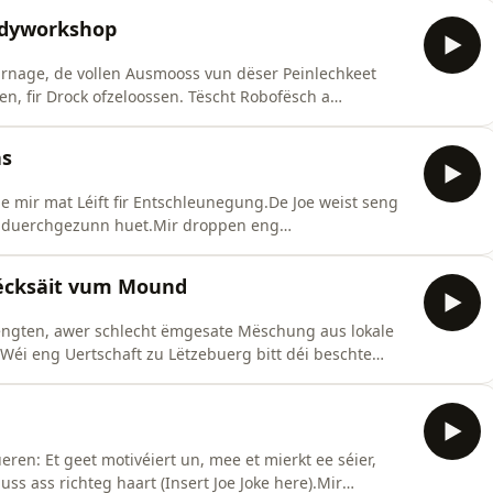
ster a Bukkakeorgien.
medyworkshop
urnage, de vollen Ausmooss vun dëser Peinlechkeet
n, fir Drock ofzeloossen. Tëscht Robofësch a
ntil - bis sech déi wuel bescht Plattform fir
r vertrieden all Meenungen, vum Konschthistoriker
as
ge mir mat Léift fir Entschleunegung.De Joe weist seng
nt duerchgezunn huet.Mir droppen eng
r de Genoss vun alkoholesche Liewensmëttes. An de
der Hand, fir den alldeegleche Wahnsinn ze verschaffen.
 Récksäit vum Mound
mengten, awer schlecht ëmgesate Mëschung aus lokale
:Wéi eng Uertschaft zu Lëtzebuerg bitt déi beschte
#39;Poubelle trëppelen? Dat suergt bei eis 3
Donieft geet et ëm eng zimlech absurd Affär: ronn 12
ren: Et geet motivéiert un, mee et mierkt ee séier,
uss ass richteg haart (Insert Joe Joke here).Mir