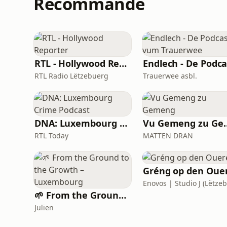
Recommandé
RTL - Hollywood Reporter
RTL Radio Lëtzebuerg
Trauerwee asbl.
DNA: Luxembourg Crime Podcast
Vu Gemeng
RTL Today
MATTEN DRAN
🌱 From the Ground to the Growth – Luxembourg
Julien