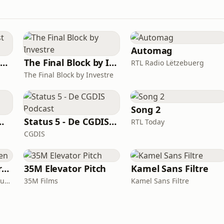
Automag
Endlech - De Podcast vum Trauerwee
The Final Block by Investre
RTL Radio Lëtzebuerg
The Final Block by Investre
Song 2
 zu Gemeng
Status 5 - De CGDIS Podcast
RTL Today
CGDIS
Gréng op den Oueren
35M Elevator Pitch
Kamel Sans Filtre
Enovos | Studio J (Lëtzebuerger Journal)
35M Films
Kamel Sans Filtre