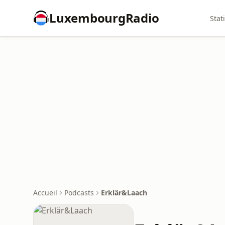
LuxembourgRadio
Stat
Accueil
Podcasts
Erklär&Laach