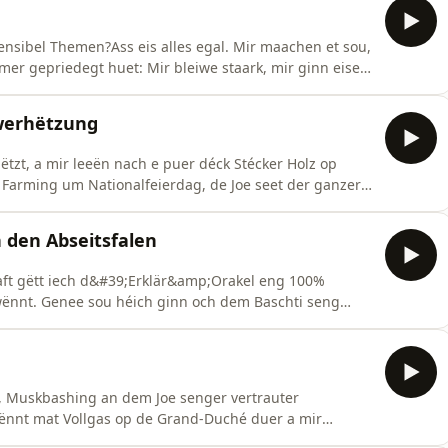
ensibel Themen?Ass eis alles egal. Mir maachen et sou,
mer gepriedegt huet: Mir bleiwe staark, mir ginn eise
Z wéi Zäppchen ass nees fir vill onnëtzt Hallewwësse
wwerhëtzung
zt, a mir leeën nach e puer déck Stécker Holz op
 Farming um Nationalfeierdag, de Joe seet der ganzer
n keen nationale Fussballheld. Dozou geselle sech
e kënnen.
 den Abseitsfalen
aft gëtt iech d&#39;Erklär&amp;Orakel eng 100%
ënnt. Genee sou héich ginn och dem Baschti seng
at de Lëtzebuerger Allstars ze blaméieren. De Pippo
itsfal an &amp; versuergt eis mat enger Prise
s, Muskbashing an dem Joe senger vertrauter
ënnt mat Vollgas op de Grand-Duché duer a mir
en unzeschwätzen, déi ee wësse muss, befier et