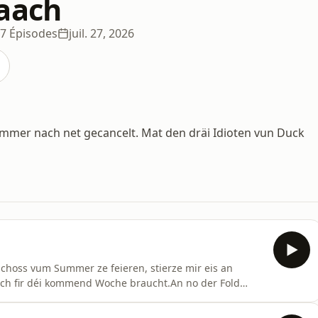
aach
7 Épisodes
juil. 27, 2026
mmer nach net gecancelt. Mat den dräi Idioten vun Duck
schoss vum Summer ze feieren, stierze mir eis an
ch fir déi kommend Woche braucht.An no der Fold
, dee mat Dom Pérignon a Wachteleeër standesgemäss
erscht!DK HMDL, är 3 Idiote vun der Tankstell