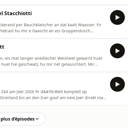
horesche Lianen duerch den Themen-Dschungel, vun
versen rondrëm de Bobfit, bis bei - jo tatsächlech - e
 Stacchiotti
kerand per Bauchklatscher an dat kaalt Waasser: Fir
 Podcast hu mir e Gaascht an eis Gruppendusch
n Ufäng (mir hunn eist Podcast-Séipäerdchen 2019
Riets geet natierlech vum Pool-Philosoph,
tt
an, eis mat senger onedlecher Weisheet gewarnt huet
huet hie geschwat), hu mir net gelauschtert. Mir
u gloräichen Zäite bezeien, mee eng Metapher sinn fir
u wéi e puer aner wouer Geschichten, déi mir iech
äit am Joer 2026 fir d&#39;Welt komplett op
Grönland bis an den Iran gouf am neie Joer direkt mat
end mir 3 nach am wuelege Wanterschlof waren.Mee de
 do an dréit zum Chaos™️ bäi. Kommt mat eis an en
plus d’épisodes