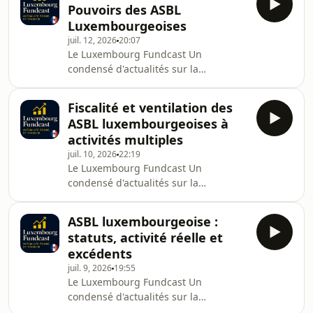
: in/bertrandmariaux [https:
Pouvoirs des ASBL
pratique réglementaire au
Luxembourgeoises
Luxembourg.Créé et produit par
juil. 12, 2026
20:07
Bertrand Mariaux, avocat à la Cour
Le Luxembourg Fundcast Un
admis aux Barreaux de Luxembourg
condensé d'actualités sur la
et de Paris.Site web :
réglementation financière, les fonds
bertrandmariaux.com
d'investissement, la banque privée, le
[https://bertrandmariaux.com]LinkedIn
Fiscalité et ventilation des
droit des affaires, les ASBL et la
: in/bertrandmariaux [https:
ASBL luxembourgeoises à
pratique réglementaire au
activités multiples
Luxembourg.Créé et produit par
juil. 10, 2026
22:19
Bertrand Mariaux, avocat à la Cour
Le Luxembourg Fundcast Un
admis aux Barreaux de Luxembourg
condensé d'actualités sur la
et de Paris.Site web :
réglementation financière, les fonds
bertrandmariaux.com
d'investissement, la banque privée, le
[https://bertrandmariaux.com]LinkedIn
ASBL luxembourgeoise :
droit des affaires, les ASBL et la
: in/bertrandmariaux [https:
statuts, activité réelle et
pratique réglementaire au
excédents
Luxembourg.Créé et produit par
juil. 9, 2026
19:55
Bertrand Mariaux, avocat à la Cour
Le Luxembourg Fundcast Un
admis aux Barreaux de Luxembourg
condensé d'actualités sur la
et de Paris.Site web :
réglementation financière, les fonds