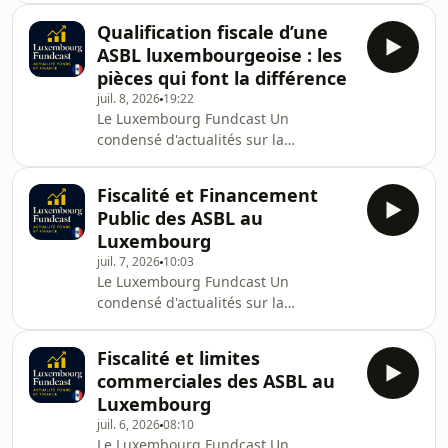
bertrandmariaux.com
d'investissement, la banque privée, le
[https://bertrandmariaux.com]LinkedIn
Qualification fiscale d’une
droit des affaires, les ASBL et la
: in/bertrandmariaux [https:
ASBL luxembourgeoise : les
pratique réglementaire au
pièces qui font la différence
Luxembourg.Créé et produit par
juil. 8, 2026
19:22
Bertrand Mariaux, avocat à la Cour
Le Luxembourg Fundcast Un
admis aux Barreaux de Luxembourg
condensé d'actualités sur la
et de Paris.Site web :
réglementation financière, les fonds
bertrandmariaux.com
d'investissement, la banque privée, le
[https://bertrandmariaux.com]LinkedIn
Fiscalité et Financement
droit des affaires, les ASBL et la
: in/bertrandmariaux [https:
Public des ASBL au
pratique réglementaire au
Luxembourg
Luxembourg.Créé et produit par
juil. 7, 2026
10:03
Bertrand Mariaux, avocat à la Cour
Le Luxembourg Fundcast Un
admis aux Barreaux de Luxembourg
condensé d'actualités sur la
et de Paris.Site web :
réglementation financière, les fonds
bertrandmariaux.comLinkedIn :
d'investissement, la banque privée, le
in/bertrandmariauxLe Luxembourg
Fiscalité et limites
droit des affaires, les ASBL et la
Fundcast propose une vei
commerciales des ASBL au
pratique réglementaire au
Luxembourg
Luxembourg.Créé et produit par
juil. 6, 2026
08:10
Bertrand Mariaux, avocat à la Cour
Le Luxembourg Fundcast Un