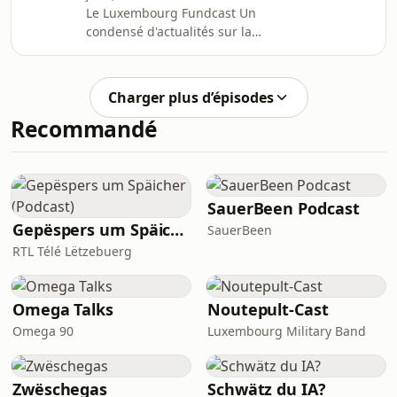
Le Luxembourg Fundcast Un
et de Paris.Site web :
condensé d'actualités sur la
bertrandmariaux.comLinkedIn :
réglementation financière, les fonds
in/bertrandmariauxLe Luxembourg
d'investissement, la banque privée et
Fundcast propose une veille
la pratique réglementaire au
réglementaire claire et prati
Charger plus d’épisodes
Luxembourg.Créé et produit par
Recommandé
Bertrand Mariaux, avocat à la Cour
admis aux Barreaux de Luxembourg
et de Paris.Site web :
bertrandmariaux.comLinkedIn :
in/bertrandmariauxLe Luxembourg
SauerBeen Podcast
Fundcast propose une veille
Gepëspers um Späicher (Podcast)
SauerBeen
réglementaire claire et prati
RTL Télé Lëtzebuerg
Omega Talks
Noutepult-Cast
Omega 90
Luxembourg Military Band
Zwëschegas
Schwätz du IA?