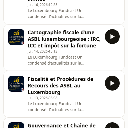
juil. 16, 2026
12:35
Le Luxembourg Fundcast Un
condensé d'actualités sur la
réglementation financière, les fonds
d'investissement, la banque privée, le
Cartographie fiscale d’une
droit des affaires, les ASBL et la
ASBL luxembourgeoise : IRC,
pratique réglementaire au
ICC et impôt sur la fortune
Luxembourg.Créé et produit par
juil. 14, 2026
15:13
Bertrand Mariaux, avocat à la Cour
Le Luxembourg Fundcast Un
admis aux Barreaux de Luxembourg
condensé d'actualités sur la
et de Paris.Site web :
réglementation financière, les fonds
bertrandmariaux.com
d'investissement, la banque privée, le
[https://bertrandmariaux.com]LinkedIn
Fiscalité et Procédures de
droit des affaires, les ASBL et la
: in/bertrandmariaux [https:
Recours des ASBL au
pratique réglementaire au
Luxembourg
Luxembourg.Créé et produit par
juil. 13, 2026
08:08
Bertrand Mariaux, avocat à la Cour
Le Luxembourg Fundcast Un
admis aux Barreaux de Luxembourg
condensé d'actualités sur la
et de Paris.Site web :
réglementation financière, les fonds
bertrandmariaux.com
d'investissement, la banque privée, le
[https://bertrandmariaux.com]LinkedIn
Gouvernance et Chaîne de
droit des affaires, les ASBL et la