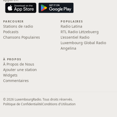
PARCOURIR
POPULAIRES
Stations de radio
Radio Latina
Podcasts
RTL Radio Lëtzebuerg
Chansons Populaires
L'essentiel Radio
Luxembourg Global Radio
Angelina
À PROPOS
À Propos de Nous
Ajouter une station
Widgets
Commentaires
© 2026 LuxembourgRadio. Tous droits réservés.
Politique de Confidentialité
Conditions d'Utilisation