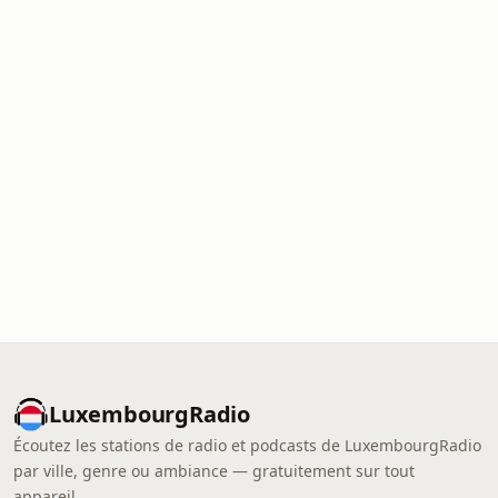
LuxembourgRadio
Écoutez les stations de radio et podcasts de LuxembourgRadio
par ville, genre ou ambiance — gratuitement sur tout
appareil.