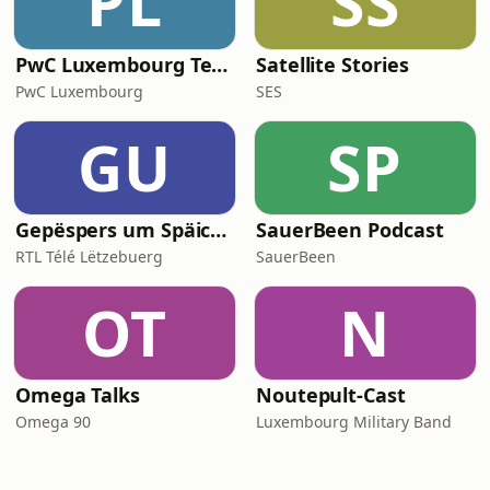
PL
SS
PwC Luxembourg TechTalk
Satellite Stories
PwC Luxembourg
SES
GU
SP
Gepëspers um Späicher (Podcast)
SauerBeen Podcast
RTL Télé Lëtzebuerg
SauerBeen
OT
N
Omega Talks
Noutepult-Cast
Omega 90
Luxembourg Military Band