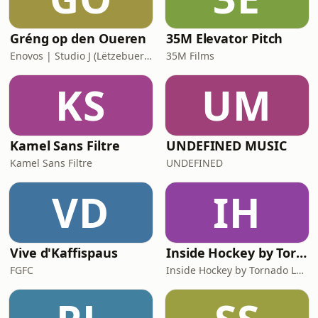
mam Abdulrazak Gurna
Gréng op den Oueren
35M Elevator Pitch
Enovos | Studio J (Lëtzebuerger Journal)
35M Films
KS
UM
Kamel Sans Filtre
UNDEFINED MUSIC
Kamel Sans Filtre
UNDEFINED
VD
IH
Vive d'Kaffispaus
Inside Hockey by Tornado Luxembourg - le19.studio
FGFC
Inside Hockey by Tornado Luxembourg - le19.studio