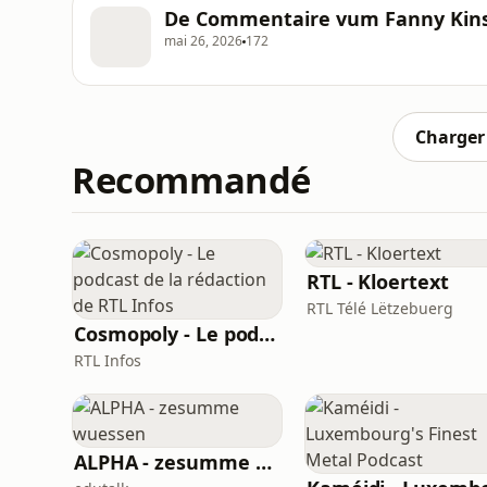
De Commentaire vum Fanny Kins
mai 26, 2026
172
Charger 
Recommandé
RTL - Kloertext
RTL Télé Lëtzebuerg
Cosmopoly - Le podcast de la rédaction de RTL Infos
RTL Infos
ALPHA - zesumme wuessen