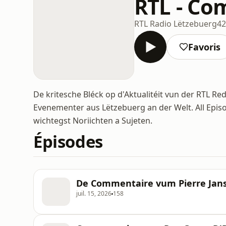
RTL - Co
RTL Radio Lëtzebuerg
42
Favoris
De kritesche Bléck op d'Aktualitéit vun der RTL Re
Evenementer aus Lëtzebuerg an der Welt. All Episod
wichtegst Noriichten a Sujeten.
Épisodes
De Commentaire vum Pierre Jans
juil. 15, 2026
158