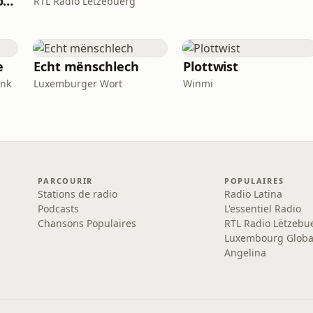
Kaméidi - Luxembourg's Finest Metal Podcast
RTL Radio Lëtzebuerg
e
Echt mënschlech
Plottwist
ank
Luxemburger Wort
Winmi
PARCOURIR
POPULAIRES
Stations de radio
Radio Latina
Podcasts
L'essentiel Radio
Chansons Populaires
RTL Radio Lëtzebu
Luxembourg Globa
Angelina