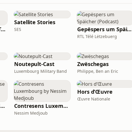
Satellite Stories
PwC Luxembourg TechTalk
Gepëspers um Späicher (Podcast)
SES
RTL Télé Lëtzebuerg
Noutepult-Cast
Zwëschegas
Luxembourg Military Band
Philippe, Ben an Eric
Hors d’Œuvre
Œuvre Nationale
Perspectives - Analyse financière et économique
Contresens Luxembourg by Nessim Medjoub
Nessim Medjoub