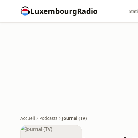
LuxembourgRadio
Stat
Accueil
Podcasts
Journal (TV)