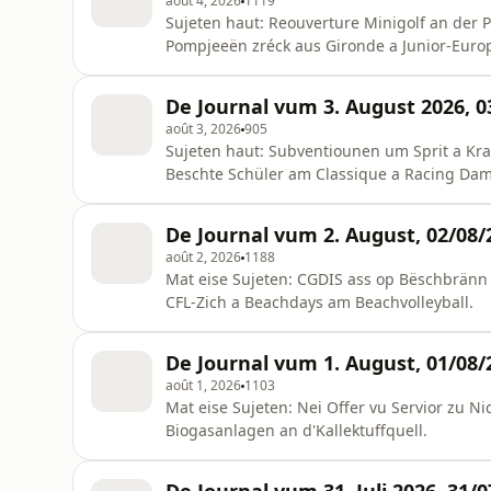
août 4, 2026
1119
Sujeten haut: Reouverture Minigolf an der P
Pompjeeën zréck aus Gironde a Junior-Euro
De Journal vum 3. August 2026, 0
août 3, 2026
905
Sujeten haut: Subventiounen um Sprit a Kr
Beschte Schüler am Classique a Racing Dam
De Journal vum 2. August, 02/08/
août 2, 2026
1188
Mat eise Sujeten: CGDIS ass op Bëschbränn 
CFL-Zich a Beachdays am Beachvolleyball.
De Journal vum 1. August, 01/08/
août 1, 2026
1103
Mat eise Sujeten: Nei Offer vu Servior zu Nid
Biogasanlagen an d'Kallektuffquell.