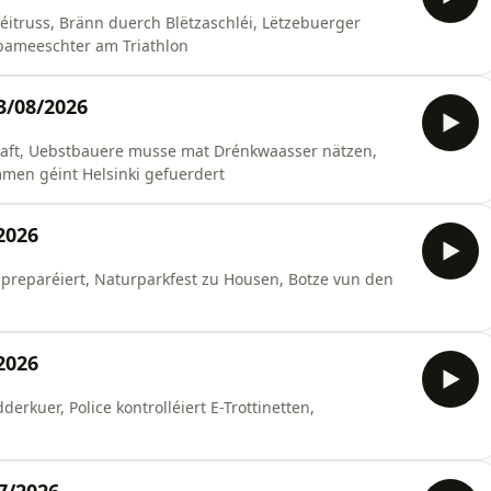
éitruss, Bränn duerch Blëtzaschléi, Lëtzebuerger
pameeschter am Triathlon
3/08/2026
aaft, Uebstbauere musse mat Drénkwaasser nätzen,
men géint Helsinki gefuerdert
2026
preparéiert, Naturparkfest zu Housen, Botze vun den
2026
derkuer, Police kontrolléiert E-Trottinetten,