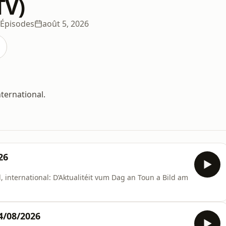
TV)
 Épisodes
août 5, 2026
nternational.
26
al, international: D’Aktualitéit vum Dag an Toun a Bild am
4/08/2026