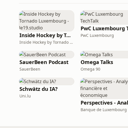
Inside Hockey by Tornado Luxembourg - le19.studio
PwC Luxembourg
Inside Hockey by Tornado Luxembourg - le19.studio
SauerBeen Podcast
Omega Talks
SauerBeen
Omega 90
Schwätz du IA?
Uni.lu
Banque de Luxembourg