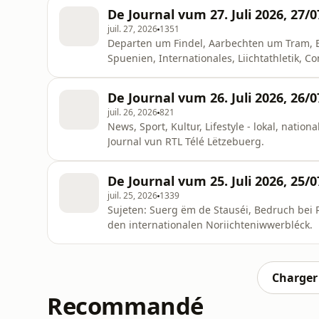
De Journal vum 27. Juli 2026, 27/
juil. 27, 2026
1351
Departen um Findel, Aarbechten um Tram, Ext
Spuenien, Internationales, Liichtathletik, C
De Journal vum 26. Juli 2026, 26/
juil. 26, 2026
821
News, Sport, Kultur, Lifestyle - lokal, nation
Journal vun RTL Télé Lëtzebuerg.
De Journal vum 25. Juli 2026, 25/
juil. 25, 2026
1339
Sujeten: Suerg ëm de Stauséi, Bedruch bei
den internationalen Noriichteniwwerbléck.
Charger 
Recommandé