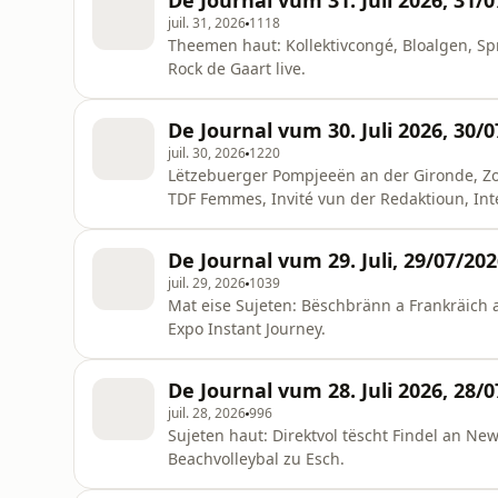
De Journal vum 31. Juli 2026, 31/
juil. 31, 2026
1118
Theemen haut: Kollektivcongé, Bloalgen, Spr
Rock de Gaart live.
De Journal vum 30. Juli 2026, 30/
juil. 30, 2026
1220
Lëtzebuerger Pompjeeën an der Gironde, Zo
TDF Femmes, Invité vun der Redaktioun, Int
De Journal vum 29. Juli, 29/07/20
juil. 29, 2026
1039
Mat eise Sujeten: Bëschbränn a Frankräich a
Expo Instant Journey.
De Journal vum 28. Juli 2026, 28/
juil. 28, 2026
996
Sujeten haut: Direktvol tëscht Findel an N
Beachvolleybal zu Esch.