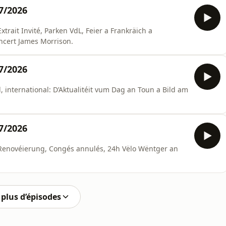
07/2026
rait Invité, Parken VdL, Feier a Frankräich a
oncert James Morrison.
07/2026
al, international: D’Aktualitéit vum Dag an Toun a Bild am
07/2026
 Renovéierung, Congés annulés, 24h Vëlo Wëntger an
plus d’épisodes