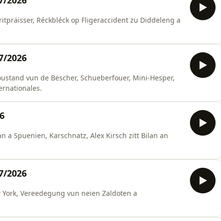
07/2026
itpräisser, Réckbléck op Fligeraccident zu Diddeleng a
07/2026
ustand vun de Bëscher, Schueberfouer, Mini-Hesper,
ernationales.
26
n a Spuenien, Karschnatz, Alex Kirsch zitt Bilan an
07/2026
ew York, Vereedegung vun neien Zaldoten a