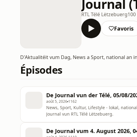
Journal (
RTL Télé Lëtzebuerg
100
Favoris
D'Aktualitéit vum Dag, News a Sport, national an i
Épisodes
De Journal vun der Télé, 05/08/20
août 5, 2026
1162
News, Sport, Kultur, Lifestyle - lokal, nation
Journal vun RTL Télé Lëtzebuerg.
De Journal vum 4. August 2026, 0