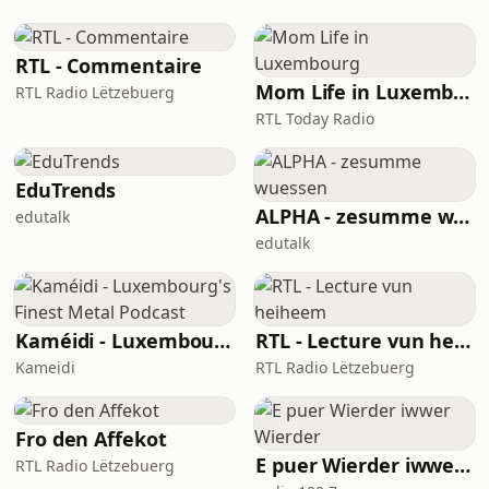
RTL - Commentaire
Mom Life in Luxembourg
RTL Radio Lëtzebuerg
RTL Today Radio
EduTrends
ALPHA - zesumme wuessen
edutalk
edutalk
Kaméidi - Luxembourg's Finest Metal Podcast
RTL - Lecture vun heiheem
Kameidi
RTL Radio Lëtzebuerg
Fro den Affekot
E puer Wierder iwwer Wierder
RTL Radio Lëtzebuerg