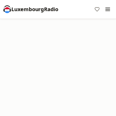
LuxembourgRadio