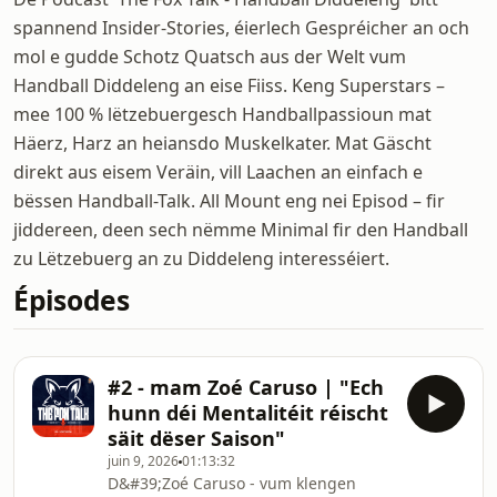
spannend Insider-Stories, éierlech Gespréicher an och
mol e gudde Schotz Quatsch aus der Welt vum
Handball Diddeleng an eise Fiiss. Keng Superstars –
mee 100 % lëtzebuergesch Handballpassioun mat
Häerz, Harz an heiansdo Muskelkater. Mat Gäscht
direkt aus eisem Veräin, vill Laachen an einfach e
bëssen Handball-Talk. All Mount eng nei Episod – fir
jiddereen, deen sech nëmme Minimal fir den Handball
zu Lëtzebuerg an zu Diddeleng interesséiert.
Épisodes
#2 - mam Zoé Caruso | "Ech
hunn déi Mentalitéit réischt
säit dëser Saison"
juin 9, 2026
01:13:32
D&#39;Zoé Caruso - vum klengen