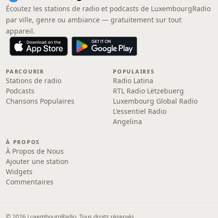
Écoutez les stations de radio et podcasts de LuxembourgRadio
par ville, genre ou ambiance — gratuitement sur tout
appareil.
PARCOURIR
POPULAIRES
Stations de radio
Radio Latina
Podcasts
RTL Radio Lëtzebuerg
Chansons Populaires
Luxembourg Global Radio
L'essentiel Radio
Angelina
À PROPOS
À Propos de Nous
Ajouter une station
Widgets
Commentaires
© 2026 LuxembourgRadio. Tous droits réservés.