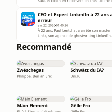
Suki, et coach en reconversion chez Liberté 
est passée récemment sur Legends. Après un 
raconte pourquoi elle ne croit plus au CDI e
CEO et Expert LinkedIn à 22 ans
l&#39;indépendance !Maëva est
erreur
avr. 22, 2026
01:40:36
À 22 ans, Paul Lentchat a arrêté son maste
Linkx, son agence de ghostwriting LinkedIn.
écrire leurs posts, et il explique pourquoi 
Recommandé
2026 !Paul Lentchat est CEO et co-fondateu
sur LinkedIn au Lu
Zwëschegas
Schwätz du IA?
Philippe, Ben an Eric
Uni.lu
Mäin Element
Gëlle Fro
FNR | Studio J (Lëtzebuerger Journal)
Gëlle Fro