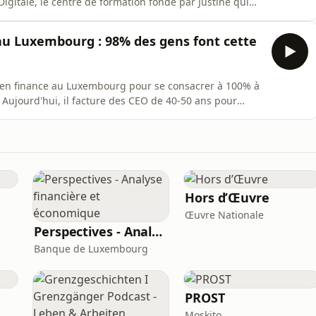
Digitale, le centre de formation fondé par Justine qui
burn-out et la faillite de sa deuxième boîte, elle
t ce qui l&#39;a poussée à tout miser sur
 au Luxembourg : 98% des gens font cette
r en finance au Luxembourg pour se consacrer à 100% à
 Aujourd'hui, il facture des CEO de 40-50 ans pour
98% des dirigeants se plantent encore sur LinkedIn en
r de Linkx, une agence de communication spécialisée
Hors d’Œuvre
Œuvre Nationale
Perspectives - Analyse financière et économique
Banque de Luxembourg
PROST
Moskito