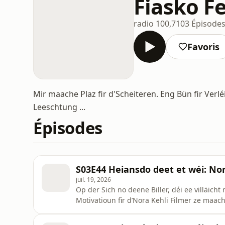
Fiasko F
radio 100,7
103 Épisode
Favoris
Mir maache Plaz fir d'Scheiteren. Eng Bün fir Verlé
Leeschtung ...
Épisodes
S03E44 Heiansdo deet et wéi: Nor
juil. 19, 2026
Op der Sich no deene Biller, déi ee villäicht
Motivatioun fir d’Nora Kehli Filmer ze maac
dovunner liewen ze kennen. Stolz op dat sin
enttäuschen. Grad dann, wann een sech och nach géint eng Karriär beim Stat entscheet huet. Do