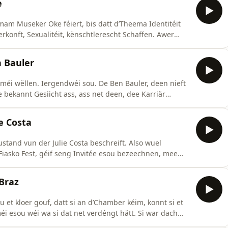
e
mam Museker Oke féiert, bis datt d’Theema Identitéit
erkonft, Sexualitéit, kënschtlerescht Schaffen. Awer
erkënnt, nämlech aus Lagos, Nigeria, déi dreiwend
otzdeem fillt hie sech als Lëtzebuerger, och wann him
n Bauler
éi wëllen. Iergendwéi sou. De Ben Bauler, deen nieft
bekannt Gesiicht ass, ass net deen, dee Karriär
schen? Matt ënnert anerem der Fro vum Éiergäiz gëtt
rnee gesat. Obwuel mir jo awer alleguerte wëssen,
e Costa
tand vun der Julie Costa beschreift. Also wuel
Fiasko Fest, géif seng Invitée esou bezeechnen, mee
 vu &#34;Luxemburg does it best&#34; sech selwer.
Onrou erzielt si iwwer hiert Bedürfnis déi net latzeg
 Braz
u et kloer gouf, datt si an d’Chamber kéim, konnt si et
i esou wéi wa si dat net verdéngt hätt. Si war dach
 ka jo dann net wierklech wouer sinn, oder? Et geet awer