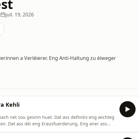
est
s
juil. 19, 2026
ierinnen a Verléierer. Eng Anti-Haltung zu éiweger
a Kehli
 nach net sou gesinn huet. Dat ass definitiv eng wichteg
hen. Dat ass déi eng Erausfuerderung. Eng aner ass
n, wat ee mécht an awer och d’Elteren net ze