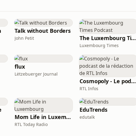
h
Talk without Borders
The Luxembourg Times Podcast
John Petit
Luxembourg Times
flux
Lëtzebuerger Journal
Cosmopoly - Le podcast de la rédaction de RTL Infos
RTL Infos
e
EduTrends
Mom Life in Luxembourg
edutalk
RTL Today Radio