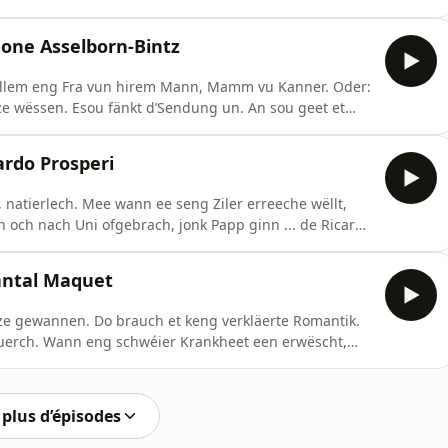
e vergiesse well, obwuel et geschitt ass. Et muss een
well, dass et geschitt ass. Mee och wann een et
mone Asselborn-Bintz
 allem eng Fra vun hirem Mann, Mamm vu Kanner. Oder:
ze wëssen. Esou fänkt d’Sendung un. An sou geet et
ofir gëtt et och e Grond. De gitt dir dann exklusiv bei
 D’Sendung fänkt lëschteg un, mä wéi et sech fir Loser
ardo Prosperi
, natierlech. Mee wann ee seng Ziler erreeche wëllt,
 och nach Uni ofgebrach, jonk Papp ginn ... de Ricardo
 awer: Näischt war eng méi grouss Erausfuerderung
e Mënsch, ze stellen, erzielt dee jonken Entrepreneur
antal Maquet
ze gewannen. Do brauch et keng verkläerte Romantik.
duerch. Wann eng schwéier Krankheet een erwëscht,
n am Fall vun der Kënschtlerin Chantal Maquet war déi
rengender Therapie, net wäit vun hirer Wunneng zu
plus d’épisodes