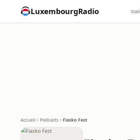
LuxembourgRadio
Stat
Accueil
Podcasts
Fiasko Fest