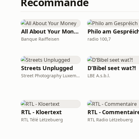
Recommandé
All About Your Money
Philo am Gespréic
Banque Raiffeisen
radio 100,7
Streets Unplugged
D’Bibel seet wat?!
Street Photography Luxembourg Collective
LBE A.s.b.l.
RTL - Kloertext
RTL - Commentair
RTL Télé Lëtzebuerg
RTL Radio Lëtzebuerg