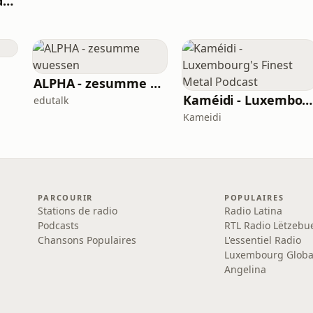
Cosmopoly - Le podcast de la rédaction de RTL Infos
ALPHA - zesumme wuessen
Kaméidi - Luxembourg's Finest Metal Podcast
edutalk
Kameidi
PARCOURIR
POPULAIRES
Stations de radio
Radio Latina
Podcasts
RTL Radio Lëtzebu
Chansons Populaires
L'essentiel Radio
Luxembourg Globa
Angelina