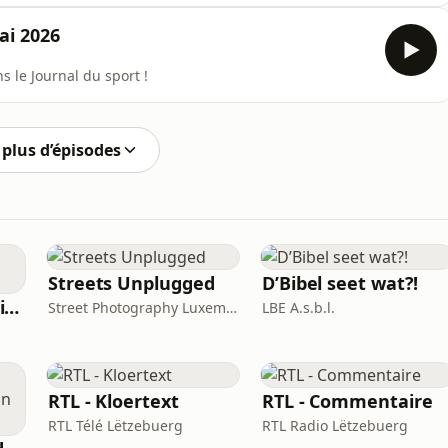
ai 2026
s le Journal du sport !
plus d’épisodes
Streets Unplugged
D’Bibel seet wat?!
The Luxembourg Times Podcast
Street Photography Luxembourg Collective
LBE A.s.b.l.
RTL - Kloertext
RTL - Commentaire
RTL Télé Lëtzebuerg
RTL Radio Lëtzebuerg