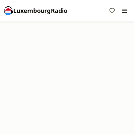
LuxembourgRadio