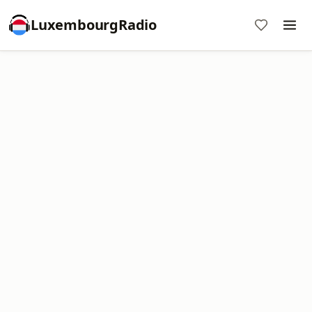
LuxembourgRadio