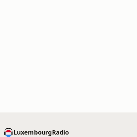
LuxembourgRadio