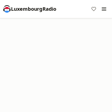
LuxembourgRadio