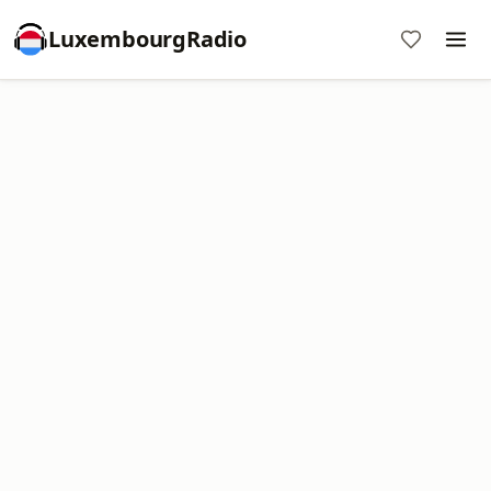
LuxembourgRadio