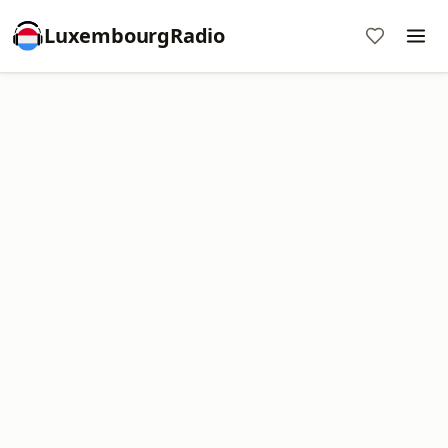
LuxembourgRadio